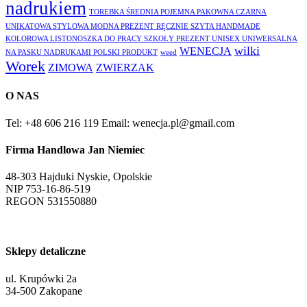
nadrukiem
TOREBKA ŚREDNIA POJEMNA PAKOWNA CZARNA
UNIKATOWA STYLOWA MODNA PREZENT RĘCZNIE SZYTA HANDMADE
KOLOROWA LISTONOSZKA DO PRACY SZKOŁY PREZENT UNISEX UNIWERSALNA
wilki
WENECJA
NA PASKU NADRUKAMI POLSKI PRODUKT
weed
Worek
ZIMOWA
ZWIERZAK
O NAS
Tel: +48 606 216 119
Email: wenecja.pl@gmail.com
Firma Handlowa Jan Niemiec
48-303 Hajduki Nyskie, Opolskie
NIP 753-16-86-519
REGON 531550880
Sklepy detaliczne
ul. Krupówki 2a
34-500 Zakopane