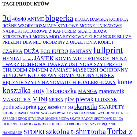
TAGI PRODUKTÓW
3d
blogerka
40x40
ANIME
BLUZA DAMSKA KOBIECA
RÓŻNE WZORY ROZMIARY STYLOWE MODNE UNIKATOWE
NADRUKI KOLOROWE Z KAPTUREM SKATE BLUZA
STREETWEAR MODNA MODA SZYKOWNE ELEGANCKIE BLUZY
PREZENT DLA NIEJ URODZINY Z OKAZJI DNIA KOBIET
fullprint
DUŻA
FANTASY
CZAPKA
ECO FUTRO
JASIEK
HENTAI
KOMIN WIELOFUNKCYJNY NA
jamaica
TWARZ OCHRONA TWARZY UST NOSA SZYI PRZED
CHŁODEM ZIMNEM ZAMIAST MASECZKI OCHRONNY
STYLOWY KOLOROWY KOMIN MODNY UNISEX
konie
RĘCZNIE SZYTY HANDMADE HIPOALERGICZNY
koszulka
koty
listonoszka
mapownik
MANGA
MINI
plecak
pies
MASKOTKA
PLUSZAK
NERKA
psy
skarpetki
poduszka
print
SKARPETY
saszetka na pas
SPODNIE BAWEŁNIANE SZARAWARY ALADYNKI HAREMKI WYGODNE FITNESS
SZEROKI KROK STYLOWE MODNE MODA SKATE BAGGY SPORTOWE ULICA
ULICZNY FLOW JOGA INDYJSKIE POLSKI PRODUCENT SZYTE RĘCZNIE
Torba z
t-shirt
szkolna
torba
STOPKI
HANDMADE