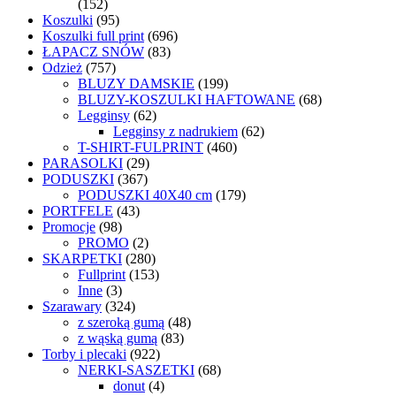
(152)
Koszulki
(95)
Koszulki full print
(696)
ŁAPACZ SNÓW
(83)
Odzież
(757)
BLUZY DAMSKIE
(199)
BLUZY-KOSZULKI HAFTOWANE
(68)
Legginsy
(62)
Legginsy z nadrukiem
(62)
T-SHIRT-FULPRINT
(460)
PARASOLKI
(29)
PODUSZKI
(367)
PODUSZKI 40X40 cm
(179)
PORTFELE
(43)
Promocje
(98)
PROMO
(2)
SKARPETKI
(280)
Fullprint
(153)
Inne
(3)
Szarawary
(324)
z szeroką gumą
(48)
z wąską gumą
(83)
Torby i plecaki
(922)
NERKI-SASZETKI
(68)
donut
(4)