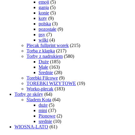
emoji
(5)
ganja
(5)
konie
(5)
koty
(9)
polska
(3)
pozostałe
(9)
psy
(7)
wilki
(4)
Plecak fullprint worek
(215)
Torba z klapką
(217)
Torby z nadrukiem
(580)
Duże
(185)
Małe
(163)
Średnie
(28)
Torebki Filcowe
(9)
TOREBKI WIZYTOWE
(19)
Worko-plecak
(183)
Torby ze skóry
(64)
Śladem Kota
(64)
duże
(5)
mini
(37)
Pionowe
(2)
srednie
(10)
WIOSNA-LATO
(61)