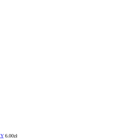
RY
6.00
zł