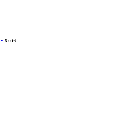
RY
6.00
zł