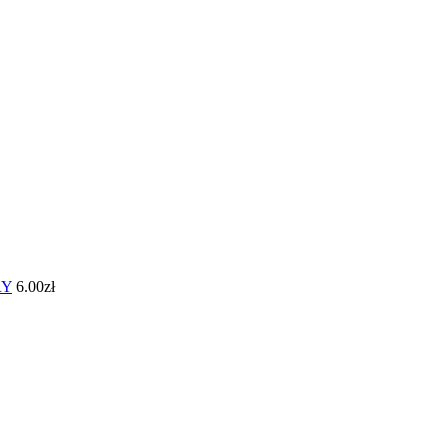
RY
6.00
zł