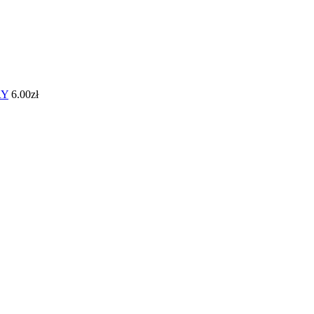
RY
6.00
zł