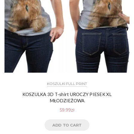
KOSZULKI FULL PRINT
KOSZULKA 3D T-shirt UROCZY PIESEK XL
MŁODZIEŻOWA
59.99
zł
ADD TO CART