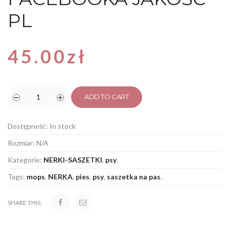
PL
45.00
zł
ADD TO CART
Dostępność:
In stock
Rozmiar:
N/A
Kategorie:
NERKI-SASZETKI
,
psy
.
Tags:
mops
,
NERKA
,
pies
,
psy
,
saszetka na pas
.
SHARE THIS: