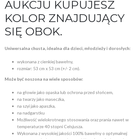
AUKCJU KUPUJESZ
KOLOR ZNAJDUJĄCY
SIĘ OBOK.
Uniwersalna chusta, idealna dla dzieci, młodzieży i dorosłych:
wykonana z cienkiej bawełny,
rozmiar: 53 cm x 53 cm (+/- 2 cm).
M
oże być noszona na wiele sposobów:
na głowie jako opaska lub ochrona przed słońcem,
na twarzy jako maseczka,
na szyi jako apaszka,
na nadgarstku
Możliwość wielokrotnego stosowania oraz prania nawet w
temperaturze 40 stopni Celsjusza.
Wykonana z wysokiej jakości 100% bawełny o optymalnej