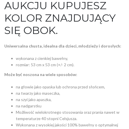
AUKCJU KUPUJESZ
KOLOR ZNAJDUJĄCY
SIĘ OBOK.
Uniwersalna chusta, idealna dla dzieci, młodzieży i dorosłych:
wykonana z cienkiej bawełny,
rozmiar: 53 cm x 53 cm (+/- 2 cm).
M
oże być noszona na wiele sposobów:
na głowie jako opaska lub ochrona przed słońcem,
na twarzy jako maseczka,
na szyi jako apaszka,
na nadgarstku
Możliwość wielokrotnego stosowania oraz prania nawet w
temperaturze 40 stopni Celsjusza.
Wykonana z wysokiej jakości 100% bawełny o optymalnej