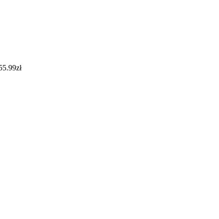
55.99
zł