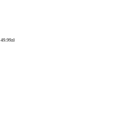
49.99
zł