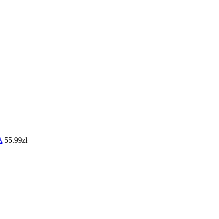
A
55.99
zł