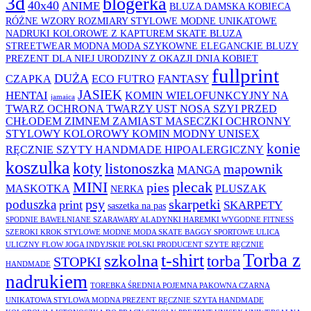
3d
blogerka
40x40
ANIME
BLUZA DAMSKA KOBIECA
RÓŻNE WZORY ROZMIARY STYLOWE MODNE UNIKATOWE
NADRUKI KOLOROWE Z KAPTUREM SKATE BLUZA
STREETWEAR MODNA MODA SZYKOWNE ELEGANCKIE BLUZY
PREZENT DLA NIEJ URODZINY Z OKAZJI DNIA KOBIET
fullprint
DUŻA
FANTASY
CZAPKA
ECO FUTRO
JASIEK
HENTAI
KOMIN WIELOFUNKCYJNY NA
jamaica
TWARZ OCHRONA TWARZY UST NOSA SZYI PRZED
CHŁODEM ZIMNEM ZAMIAST MASECZKI OCHRONNY
STYLOWY KOLOROWY KOMIN MODNY UNISEX
konie
RĘCZNIE SZYTY HANDMADE HIPOALERGICZNY
koszulka
koty
listonoszka
mapownik
MANGA
MINI
plecak
pies
MASKOTKA
PLUSZAK
NERKA
psy
skarpetki
poduszka
print
SKARPETY
saszetka na pas
SPODNIE BAWEŁNIANE SZARAWARY ALADYNKI HAREMKI WYGODNE FITNESS
SZEROKI KROK STYLOWE MODNE MODA SKATE BAGGY SPORTOWE ULICA
ULICZNY FLOW JOGA INDYJSKIE POLSKI PRODUCENT SZYTE RĘCZNIE
Torba z
t-shirt
szkolna
torba
STOPKI
HANDMADE
nadrukiem
TOREBKA ŚREDNIA POJEMNA PAKOWNA CZARNA
UNIKATOWA STYLOWA MODNA PREZENT RĘCZNIE SZYTA HANDMADE