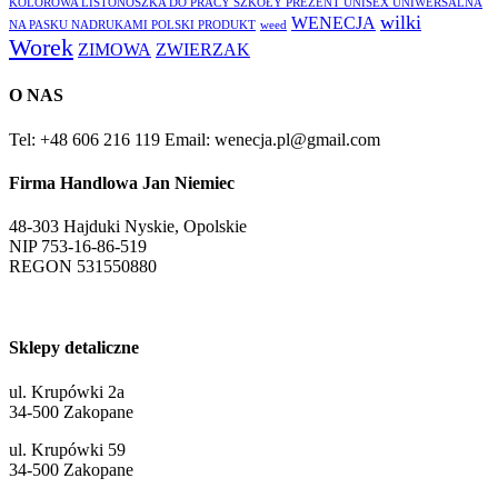
KOLOROWA LISTONOSZKA DO PRACY SZKOŁY PREZENT UNISEX UNIWERSALNA
wilki
WENECJA
NA PASKU NADRUKAMI POLSKI PRODUKT
weed
Worek
ZIMOWA
ZWIERZAK
O NAS
Tel: +48 606 216 119
Email: wenecja.pl@gmail.com
Firma Handlowa Jan Niemiec
48-303 Hajduki Nyskie, Opolskie
NIP 753-16-86-519
REGON 531550880
Sklepy detaliczne
ul. Krupówki 2a
34-500 Zakopane
ul. Krupówki 59
34-500 Zakopane