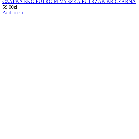
CZAPKA EKO FUTRO M MYSZKA FUTRZAK KR CZARNA
59.00
zł
Add to cart