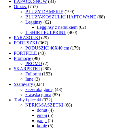
ŁAPACZ SNÓW
(83)
Odzież
(757)
BLUZY DAMSKIE
(199)
BLUZY-KOSZULKI HAFTOWANE
(68)
Legginsy
(62)
Legginsy z nadrukiem
(62)
T-SHIRT-FULPRINT
(460)
PARASOLKI
(29)
PODUSZKI
(367)
PODUSZKI 40X40 cm
(179)
PORTFELE
(43)
Promocje
(98)
PROMO
(2)
SKARPETKI
(280)
Fullprint
(153)
Inne
(3)
Szarawary
(324)
z szeroką gumą
(48)
z wąską gumą
(83)
Torby i plecaki
(922)
NERKI-SASZETKI
(68)
donut
(4)
emoji
(5)
ganja
(5)
konie
(5)