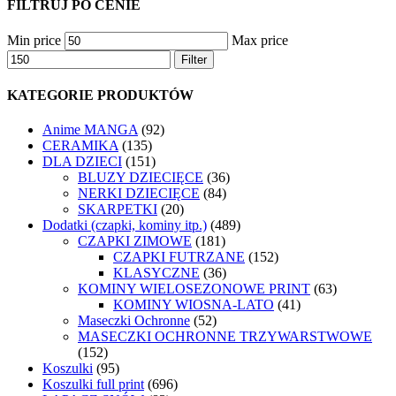
FILTRUJ PO CENIE
Min price
Max price
Filter
KATEGORIE PRODUKTÓW
Anime MANGA
(92)
CERAMIKA
(135)
DLA DZIECI
(151)
BLUZY DZIECIĘCE
(36)
NERKI DZIECIĘCE
(84)
SKARPETKI
(20)
Dodatki (czapki, kominy itp.)
(489)
CZAPKI ZIMOWE
(181)
CZAPKI FUTRZANE
(152)
KLASYCZNE
(36)
KOMINY WIELOSEZONOWE PRINT
(63)
KOMINY WIOSNA-LATO
(41)
Maseczki Ochronne
(52)
MASECZKI OCHRONNE TRZYWARSTWOWE
(152)
Koszulki
(95)
Koszulki full print
(696)