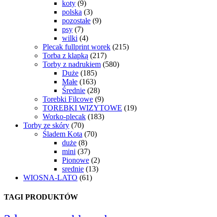
koty
(9)
polska
(3)
pozostałe
(9)
psy
(7)
wilki
(4)
Plecak fullprint worek
(215)
Torba z klapką
(217)
Torby z nadrukiem
(580)
Duże
(185)
Małe
(163)
Średnie
(28)
Torebki Filcowe
(9)
TOREBKI WIZYTOWE
(19)
Worko-plecak
(183)
Torby ze skóry
(70)
Śladem Kota
(70)
duże
(8)
mini
(37)
Pionowe
(2)
srednie
(13)
WIOSNA-LATO
(61)
TAGI PRODUKTÓW